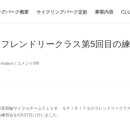
ングパーク概要
サイクリングパーク定款
事業内容
CL
S】 フレンドリークラス第5回目の
ormation
|
コメント0件
弥彦競輪サイクルチームＣＬＵＢ ＳＰＩＲＩＴＳのフレンドリークラ
の練習会を6月27日に行いました。